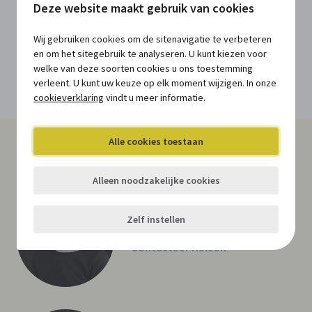
8200 Brugge
Deze website maakt gebruik van cookies
Wij gebruiken cookies om de sitenavigatie te verbeteren
Volg ons via
en om het sitegebruik te analyseren. U kunt kiezen voor
welke van deze soorten cookies u ons toestemming
Volg ons op LinkedIn
verleent. U kunt uw keuze op elk moment wijzigen. In onze
cookieverklaring
vindt u meer informatie.
Alle cookies toestaan
Tot je dienst: ons team
Alleen noodzakelijke cookies
Heleen van Gerwen
Redacteur - content manager
Zelf instellen
Contacteer Heleen