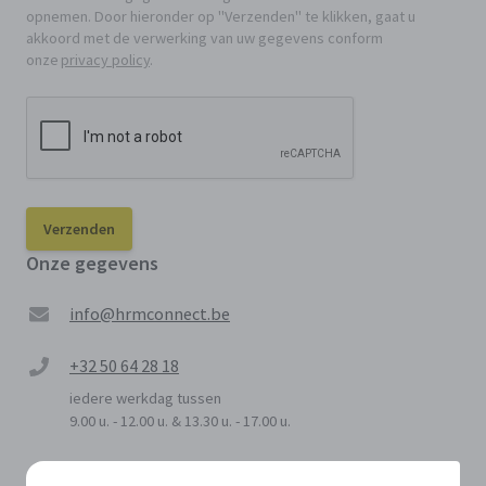
opnemen. Door hieronder op "Verzenden" te klikken, gaat u
akkoord met de verwerking van uw gegevens conform
onze
privacy policy
.
Onze gegevens
info@hrmconnect.be
+32 50 64 28 18
iedere werkdag tussen
9.00 u. - 12.00 u. & 13.30 u. - 17.00 u.
Lieven Bauwensstraat 35