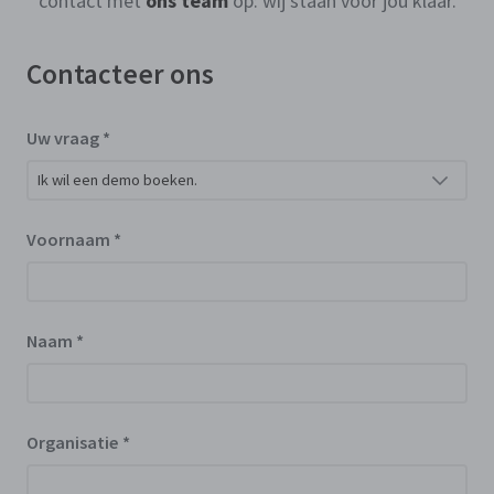
contact met
ons team
op: wij staan voor jou klaar.
Contacteer ons
Uw vraag
*
Voornaam
*
Naam
*
Organisatie
*