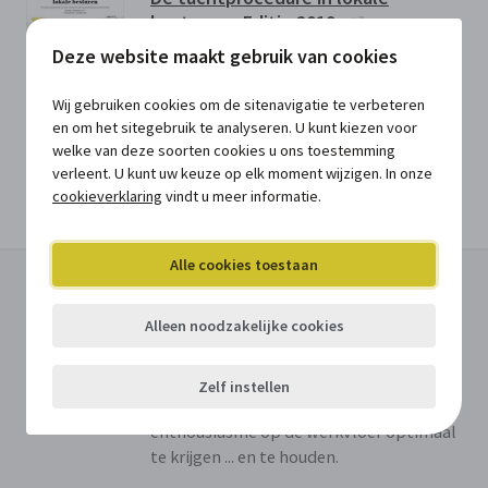
besturen - Editie 2019
Deze website maakt gebruik van cookies
Deze bijdrage reikt de lokale besturen
alle instrumenten aan om op een
Wij gebruiken cookies om de sitenavigatie te verbeteren
(juridisch) correcte manier om te gaan
en om het sitegebruik te analyseren. U kunt kiezen voor
met een personeelslid dat zijn boekje te
welke van deze soorten cookies u ons toestemming
buiten gaat.
verleent. U kunt uw keuze op elk moment wijzigen. In onze
cookieverklaring
vindt u meer informatie.
Meer info / Bestellen
Alle cookies toestaan
Dynamisch enthousiasmeren
Alleen noodzakelijke cookies
Met meer dan 20 beproefde oefeningen
vergezeld van invulformulieren biedt dit
echte doe-boek praktische en meteen
Zelf instellen
toepasbare oplossingen om het
enthousiasme op de werkvloer optimaal
te krijgen ... en te houden.