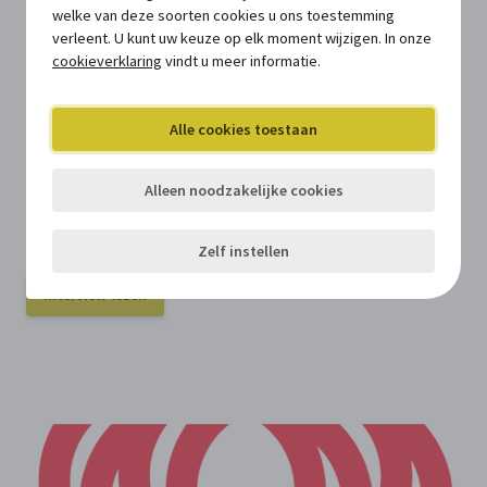
sommige opleidingen pas na een
welke van deze soorten cookies u ons toestemming
paar maanden, maar nu krijgen ze
verleent. U kunt uw keuze op elk moment wijzigen. In onze
cookieverklaring
vindt u meer informatie.
vanaf dag één al heel veel
informatie mee over hoe een
Alle cookies toestaan
lokaal bestuur in elkaar zit.”
Hoe Stefanie Lapère bij Stad Waregem de e-learning 'Het
Alleen noodzakelijke cookies
lokaal bestuur voor starters' gebruikt in de onboarding
van nieuwe medewerkers.
Zelf instellen
Interview lezen