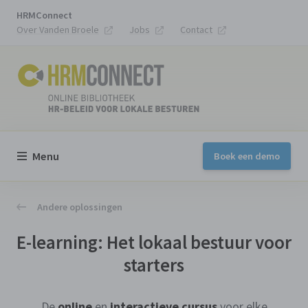
HRMConnect
Over Vanden Broele
Jobs
Contact
Menu
Boek een demo
Andere oplossingen
E-learning: Het lokaal bestuur voor
starters
De
online
en
interactieve
cursus
voor elke