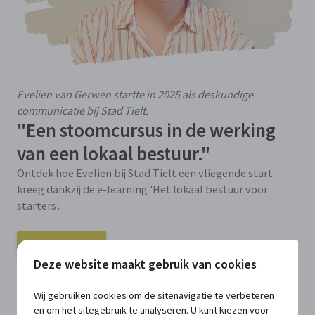
Evelien van Gerwen startte in 2025 als deskundige
communicatie bij Stad Tielt.
"Een stoomcursus in de werking
van een lokaal bestuur."
Ontdek hoe Evelien bij Stad Tielt een vliegende start
kreeg dankzij de e-learning 'Het lokaal bestuur voor
starters'.
Interview lezen
Deze website maakt gebruik van cookies
“Vroeger volgden starters
Wij gebruiken cookies om de sitenavigatie te verbeteren
en om het sitegebruik te analyseren. U kunt kiezen voor