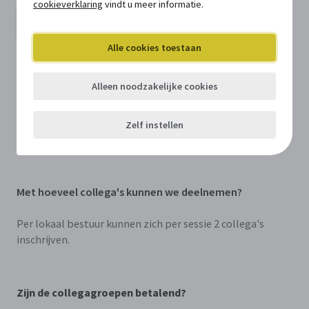
cookieverklaring
vindt u meer informatie.
Offerte vragen
Alle cookies toestaan
Veelgestelde vragen
Alleen noodzakelijke cookies
Moet ik deelnemen aan elke sessie?
Zelf instellen
Nee, je kiest zelf welke sessie je interessant vindt.
Met hoeveel collega's kunnen we deelnemen?
Per lokaal bestuur kunnen zich per sessie 2 collega's
inschrijven.
Zijn de collegagroepen betalend?