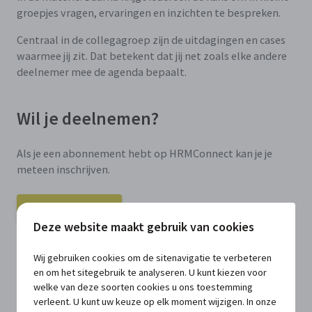
groepjes vragen, ervaringen en inzichten te bespreken.
Centraal in de collegagroep zijn de uitdagingen en cases
waarmee jij zit. Dat betekent dat jij net zoals elke andere
deelnemer mee de agenda bepaalt.
Wil je deelnemen?
Als je een abonnement hebt op HRMConnect kan je je
meteen inschrijven.
Mij inschrijven
Deze website maakt gebruik van cookies
Heb je nog geen abonnement op het online
Wij gebruiken cookies om de sitenavigatie te verbeteren
kennisplatform HRMConnect? Vraag dan een vrijblijvende
en om het sitegebruik te analyseren. U kunt kiezen voor
demo of offerte aan! De collegagroep is exclusief voor
welke van deze soorten cookies u ons toestemming
abonnees van HRMConnect.
verleent. U kunt uw keuze op elk moment wijzigen. In onze