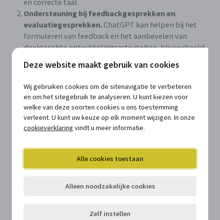
en correcte taal.
Ondersteuning bij feedbackgesprekken en
evaluatiegesprekken.
ChatGPT kan helpen bij het
formuleren van feedback en het aanbevelen van
doelgerichte ontwikkelingsactiviteiten, bijvoorbeeld
POP’s (persoonlijke ontwikkelingsplannen).
Deze website maakt gebruik van cookies
Onthaal van nieuwe medewerkers.
Via ChatGPT kan
er gewerkt worden aan een onthaalbrochure of
Wij gebruiken cookies om de sitenavigatie te verbeteren
kunnen ideeën opgedaan worden voor een sterk
en om het sitegebruik te analyseren. U kunt kiezen voor
onthaalproces van nieuwelingen.
welke van deze soorten cookies u ons toestemming
Interne communicatie.
Verbeter de interne
verleent. U kunt uw keuze op elk moment wijzigen. In onze
communicatie door ChatGPT te gebruiken voor het
cookieverklaring
vindt u meer informatie.
opstellen van duidelijke en effectieve interne
berichten, e-mails en nota’s.
Alle cookies toestaan
Visiedocumenten.
Gebruik ChatGPT voor het
opstellen en herzien van hr-visieteksten, waarbij het
zorgt voor helderheid en goede ideeën.
Alleen noodzakelijke cookies
Feedback en bevragingen.
Ontwerp
werknemerstevredenheidsenquêtes en
Zelf instellen
feedbackformulieren met behulp van ChatGPT om te