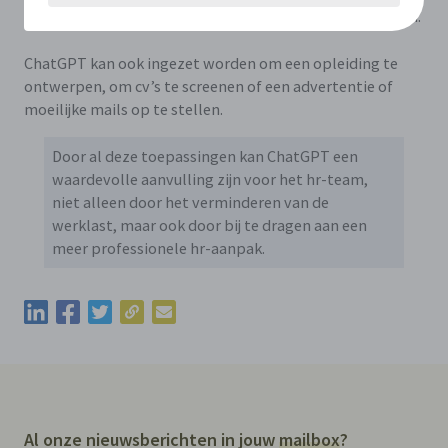
zorgen voor relevante en goed geformuleerde vragen.
ChatGPT kan ook ingezet worden om een opleiding te
ontwerpen, om cv’s te screenen of een advertentie of
moeilijke mails op te stellen.
Door al deze toepassingen kan ChatGPT een
waardevolle aanvulling zijn voor het hr-team,
niet alleen door het verminderen van de
werklast, maar ook door bij te dragen aan een
meer professionele hr-aanpak.
Kopieer de permalink van deze update
Deel deze update via LinkedIn
Deel deze update via Facebook
Deel deze update via Twitter
Deel deze update via e-mail
Al onze nieuwsberichten in jouw
mailbox
?