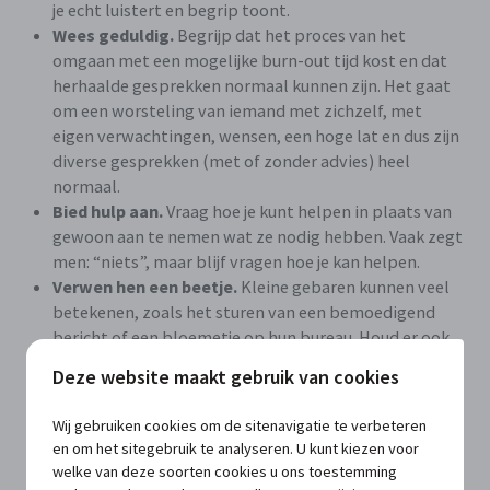
je echt luistert en begrip toont.
Wees geduldig.
Begrijp dat het proces van het
omgaan met een mogelijke burn-out tijd kost en dat
herhaalde gesprekken normaal kunnen zijn. Het gaat
om een worsteling van iemand met zichzelf, met
eigen verwachtingen, wensen, een hoge lat en dus zijn
diverse gesprekken (met of zonder advies) heel
normaal.
Bied hulp aan.
Vraag hoe je kunt helpen in plaats van
gewoon aan te nemen wat ze nodig hebben. Vaak zegt
men: “niets”, maar blijf vragen hoe je kan helpen.
Verwen hen een beetje.
Kleine gebaren kunnen veel
betekenen, zoals het sturen van een bemoedigend
bericht of een bloemetje op hun bureau. Houd er ook
rekening mee dat als de frustraties, de negatieve
Deze website maakt gebruik van cookies
zelfappreciatie en de negativiteit heel groot is, zo’n
gebaar niet in woorden zal gewaardeerd worden,
Wij gebruiken cookies om de sitenavigatie te verbeteren
maar diep van binnen wel. Zeker als men uit het dal
en om het sitegebruik te analyseren. U kunt kiezen voor
klimt, zal men die gebaren sterk appreciëren.
welke van deze soorten cookies u ons toestemming
Leg je advies niet op.
Bied tips, advies en suggesties