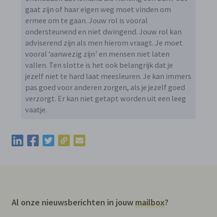
gaat zijn of haar eigen weg moet vinden om
ermee om te gaan. Jouw rol is vooral
ondersteunend en niet dwingend. Jouw rol kan
adviserend zijn als men hierom vraagt. Je moet
vooral ‘aanwezig zijn’ en mensen niet laten
vallen. Ten slotte is het ook belangrijk dat je
jezelf niet te hard laat meesleuren. Je kan immers
pas goed voor anderen zorgen, als je jezelf goed
verzorgt. Er kan niet getapt worden uit een leeg
vaatje.
Kopieer de permalink van deze update
Deel deze update via LinkedIn
Deel deze update via Facebook
Deel deze update via Twitter
Deel deze update via e-mail
Al onze nieuwsberichten in jouw
mailbox
?