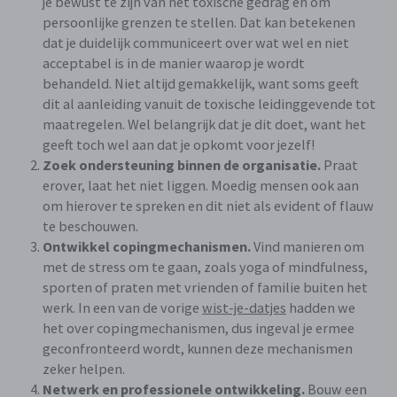
je bewust te zijn van het toxische gedrag en om
persoonlijke grenzen te stellen. Dat kan betekenen
dat je duidelijk communiceert over wat wel en niet
acceptabel is in de manier waarop je wordt
behandeld. Niet altijd gemakkelijk, want soms geeft
dit al aanleiding vanuit de toxische leidinggevende tot
maatregelen. Wel belangrijk dat je dit doet, want het
geeft toch wel aan dat je opkomt voor jezelf!
Zoek ondersteuning binnen de organisatie.
Praat
erover, laat het niet liggen. Moedig mensen ook aan
om hierover te spreken en dit niet als evident of flauw
te beschouwen.
Ontwikkel copingmechanismen.
Vind manieren om
met de stress om te gaan, zoals yoga of mindfulness,
sporten of praten met vrienden of familie buiten het
werk. In een van de vorige
wist-je-datjes
hadden we
het over copingmechanismen, dus ingeval je ermee
geconfronteerd wordt, kunnen deze mechanismen
zeker helpen.
Netwerk en professionele ontwikkeling.
Bouw een