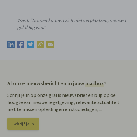
Want: “Bomen kunnen zich niet verplaatsen, mensen
gelukkig wel.”
Kopieer de permalink van deze update
Deel deze update via LinkedIn
Deel deze update via Facebook
Deel deze update via Twitter
Deel deze update via e-mail
Al onze nieuwsberichten in jouw
mailbox
?
Schrijf je in op onze gratis nieuwsbrief en blijf op de
hoogte van nieuwe regelgeving, relevante actualiteit,
niet te missen opleidingen en studiedagen, ...
Schrijf je in