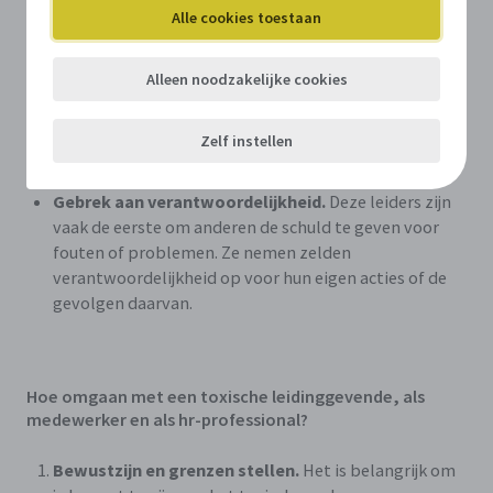
Alle cookies toestaan
organisatie. Kenmerken van een angstcultuur
omvatten vaak een gebrek aan open communicatie,
micromanagement en het ontbreken van vertrouwen
Alleen noodzakelijke cookies
en ondersteuning. Een angstcultuur kan leiden tot
stress, een laag moreel, een hoog personeelsverloop
Zelf instellen
en uiteindelijk een verminderde organisatorische
prestatie.
Gebrek aan verantwoordelijkheid.
Deze leiders zijn
vaak de eerste om anderen de schuld te geven voor
fouten of problemen. Ze nemen zelden
verantwoordelijkheid op voor hun eigen acties of de
gevolgen daarvan.
Hoe omgaan met een toxische leidinggevende, als
medewerker en als hr-professional?
Bewustzijn en grenzen stellen.
Het is belangrijk om