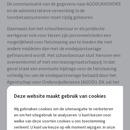
De communicatie van de gegevens naar AGODI/AHOVOKS
en de administratieve verwerking in de
loonbetaalsystemen moet tijdig gebeuren.
Daarnaast kan het schoolbestuur er als juridische
werkgever ook voor kiezen zijn personeelsleden een
mogelijkheid voor fietsleasing aan te bieden die met
andere middelen dan met de eindejaarstoelage
gefinancierd wordt. Het schoolbestuur sluit hierover een
overeenkomst af met een leasingmaatschappij. In dat
geval staat een eventuele bijdrage voor de fietsleasing
volledig los van de eindejaarstoelage betaald door het
Agentschap voor Onderwijsdiensten (AGODI). Dit zal het
geval zijn wanneer er bijvoorbeeld met de
fietsvergoeding wordt gewerkt om een fiets te leasen. De
Deze website maakt gebruik van cookies
werklast ligt hierbij volledig bij het bestuur.
Wij gebruiken cookies om de sitenavigatie te verbeteren
en om het sitegebruik te analyseren. U kunt kiezen voor
welke van deze soorten cookies u ons toestemming
In concreto
verleent. U kunt uw keuze op elk moment wijzigen. In onze