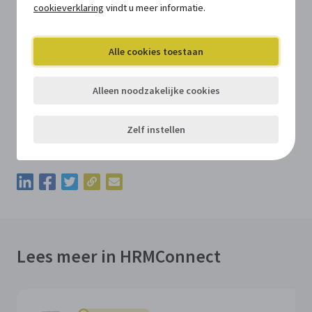
cookieverklaring
vindt u meer informatie.
Een lokaal bestuur dat aan het gesubsidieerd
onderwijzend personeel de mogelijkheid wil geven om
een fiets te leasen, zal zelf het nodige moeten doen om
Alle cookies toestaan
de fietslease te realiseren. Het gaat hierbij zowel om het
op zoek gaan naar een leasingmaatschappij als om het
Alleen noodzakelijke cookies
opstellen van een fietspolicy en een officieel raadsbesluit.
Vergeet hierbij de vakbonden niet!
Zelf instellen
Kopieer de permalink van deze update
Deel deze update via LinkedIn
Deel deze update via Facebook
Deel deze update via Twitter
Deel deze update via e-mail
Lees meer in HRMConnect