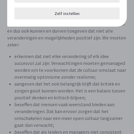
Waarmee moeten we rekening houden?
Zelf instellen
Als we een ja-maar-cultuur willen ombuigen naar een ja-
en-cultuur, dan is het belangrijk dat we realistisch blijven
en dus ook kunnen en durven toegeven dat niet alle
veranderingen en mogelijkheden positief zijn. We moeten
zeker:
erkennen dat niet elke verandering of elk idee
succesvol zal zijn. Verwachtingen moeten gemanaged
worden om te voorkomen dat de cultuur omslaat naar
overmatig optimisme zonder realisme;
aangeven dat het ook belangrijk blijft dat kritiek en
zorgen geuit kunnen worden. Het is een balans tussen
positief denken en kritisch blijven;
beseffen dat mensen vaak weerstand bieden aan
veranderingen. Dat kan ervoor zorgen dat het
omschakelen naar een meer open cultuur langzamer
gaat dan verwacht;
beseffen dat als leiders en managers niet consistent