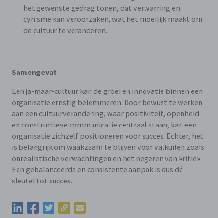
het gewenste gedrag tonen, dat verwarring en
cynisme kan veroorzaken, wat het moeilijk maakt om
de cultuur te veranderen.
Samengevat
Een ja-maar-cultuur kan de groei en innovatie binnen een
organisatie ernstig belemmeren. Door bewust te werken
aan een cultuurverandering, waar positiviteit, openheid
en constructieve communicatie centraal staan, kan een
organisatie zichzelf positioneren voor succes. Echter, het
is belangrijk om waakzaam te blijven voor valkuilen zoals
onrealistische verwachtingen en het negeren van kritiek.
Een gebalanceerde en consistente aanpak is dus dé
sleutel tot succes.
Kopieer de permalink van deze update
Deel deze update via LinkedIn
Deel deze update via Facebook
Deel deze update via Twitter
Deel deze update via e-mail