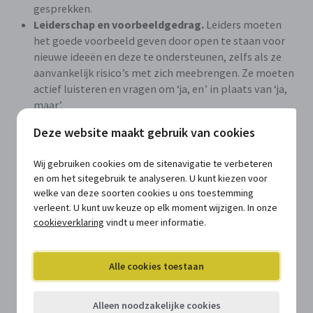
gesprekken.
Leiderschap en voorbeeldgedrag.
Leiders moeten
het goede voorbeeld geven door open te staan voor
nieuwe ideeën en deze te ondersteunen, zelfs als ze
aanvankelijk risico’s met zich meebrengen. Ze moeten
actief luisteren en vragen om ‘ja, en’ in plaats van ‘ja,
maar’.
Positieve taalgebruik stimuleren.
Moedig het
Deze website maakt gebruik van cookies
gebruik van constructieve taal aan. In plaats van ‘ja,
maar’, kunnen medewerkers worden aangemoedigd
Wij gebruiken cookies om de sitenavigatie te verbeteren
om ‘ja, en’ of ‘hoe kunnen we’ te gebruiken, iets wat
en om het sitegebruik te analyseren. U kunt kiezen voor
ruimte laat voor mogelijkheden in plaats van
welke van deze soorten cookies u ons toestemming
beperkingen.
verleent. U kunt uw keuze op elk moment wijzigen. In onze
Ruimte voor experimenten.
Creëer een cultuur waar
cookieverklaring
vindt u meer informatie.
experimenteren en falen acceptabel zijn. Dat
bevordert een ‘mindset’ waarin mensen durven te
innoveren zonder angst voor negatieve repercussies.
Alle cookies toestaan
Alleen noodzakelijke cookies