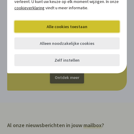
verleent. U kunt uw keuze op elk moment wijzigen. In onze
cookieverklaring
vindt u meer informatie.
VOOR ABONNEES
Actuele bedragen en cijfers voor de
Alle cookies toestaan
personeelsdienst
Alleen noodzakelijke cookies
Nog geen abonnee?
Zelf instellen
Maak kennis met HRMConnect.
Ontdek meer
Al onze nieuwsberichten in jouw
mailbox
?