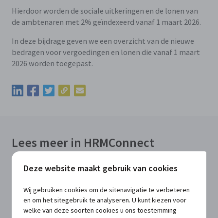
Hierdoor worden de sociale uitkeringen en de lonen van
de ambtenaren met 2% geïndexeerd vanaf 1 maart 2026.
In deze bijdrage geven we een overzicht van de nieuwe
bedragen voor vergoedingen en lonen die vanaf 1 maart
2026 worden toegepast.
Kopieer de permalink van deze update
Deel deze update via LinkedIn
Deel deze update via Facebook
Deel deze update via Twitter
Deel deze update via e-mail
Lees meer in HRMConnect
Deze website maakt gebruik van cookies
VOOR ABONNEES
Wij gebruiken cookies om de sitenavigatie te verbeteren
Overschrijding van de spilindex: nieuwe
en om het sitegebruik te analyseren. U kunt kiezen voor
bedragen voor vergoedingen en lonen
welke van deze soorten cookies u ons toestemming
vanaf 1 maart 2026