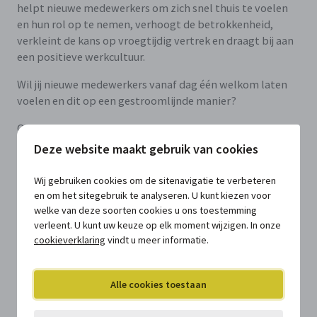
helpt nieuwe medewerkers om zich snel thuis te voelen
en hun rol op te nemen, verhoogt de betrokkenheid,
verkleint de kans op vroegtijdig vertrek en draagt bij aan
een positieve werkcultuur.
Wil jij nieuwe medewerkers vanaf dag één welkom laten
voelen en dit op een gestroomlijnde manier?
Ontdek dan zeker ons uitgebreide kennisdossier: bomvol
inzichten, handige tools, sjablonen, tips en inspirerende
Deze website maakt gebruik van cookies
voorbeelden over het onthaal van nieuwe collega's. Alles
wat je nodig hebt om je onthaalproces te verbeteren en
Wij gebruiken cookies om de sitenavigatie te verbeteren
te professionaliseren!
en om het sitegebruik te analyseren. U kunt kiezen voor
welke van deze soorten cookies u ons toestemming
verleent. U kunt uw keuze op elk moment wijzigen. In onze
cookieverklaring
vindt u meer informatie.
Maak van jouw onthaalproces een succes met
ons kennisdossier:
Onthaal van nieuwe
Alle cookies toestaan
medewerkers