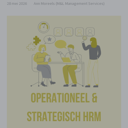
28 mei 2026
Ann Moreels (M&L Management Services)