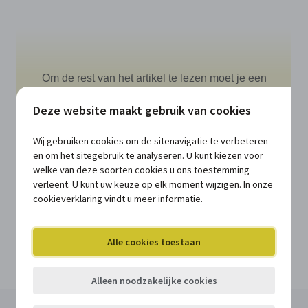
Om de rest van het artikel te lezen moet je een
abonnement hebben op HRMConnect.
Deze website maakt gebruik van cookies
Nog geen lid?
Ontvang een demo of offerte
.
Wij gebruiken cookies om de sitenavigatie te verbeteren
Ben je wel al lid?
Log je in
.
en om het sitegebruik te analyseren. U kunt kiezen voor
welke van deze soorten cookies u ons toestemming
verleent. U kunt uw keuze op elk moment wijzigen. In onze
cookieverklaring
vindt u meer informatie.
Alle cookies toestaan
Kopieer de permalink van deze update
Deel deze update via LinkedIn
Deel deze update via Facebook
Deel deze update via Twitter
Deel deze update via e-mail
Alleen noodzakelijke cookies