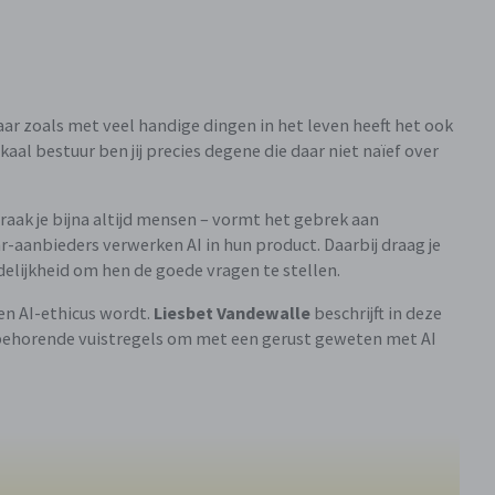
ar zoals met veel handige dingen in het leven heeft het ook
okaal bestuur ben jij precies degene die daar niet naïef over
 raak je bijna altijd mensen – vormt het gebrek aan
hr-aanbieders verwerken AI in hun product. Daarbij draag je
delijkheid om hen de goede vragen te stellen.
en AI-ethicus wordt.
Liesbet Vandewalle
beschrijft in deze
jbehorende vuistregels om met een gerust geweten met AI