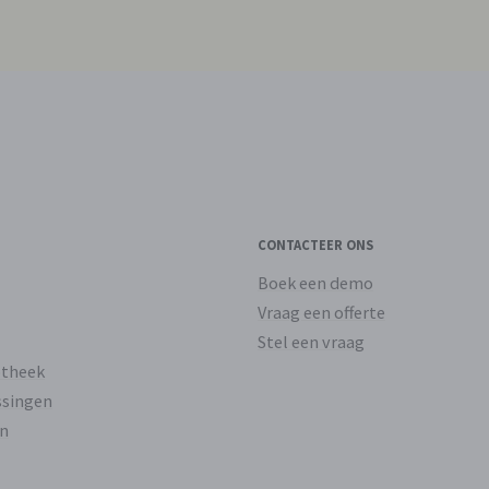
CONTACTEER ONS
Boek een demo
Vraag een offerte
Stel een vraag
otheek
ssingen
n