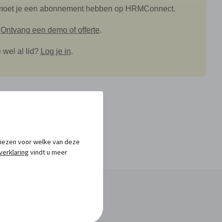
en moet je een abonnement hebben op HRMConnect.
?
Ontvang een demo of offerte
.
 wel al lid?
Log je in
.
 kiezen voor welke van deze
verklaring
vindt u meer