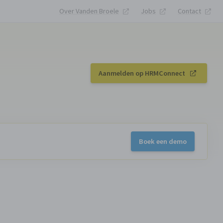
Over Vanden Broele
Jobs
Contact
Aanmelden op HRMConnect
Boek een demo