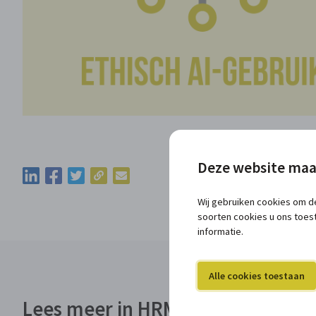
Deze website maa
Kopieer de permalink van deze update
Deel deze update via LinkedIn
Deel deze update via Facebook
Deel deze update via Twitter
Deel deze update via e-mail
Wij gebruiken cookies om de
soorten cookies u ons toes
informatie.
Alle cookies toestaan
Lees meer in HRMConnect