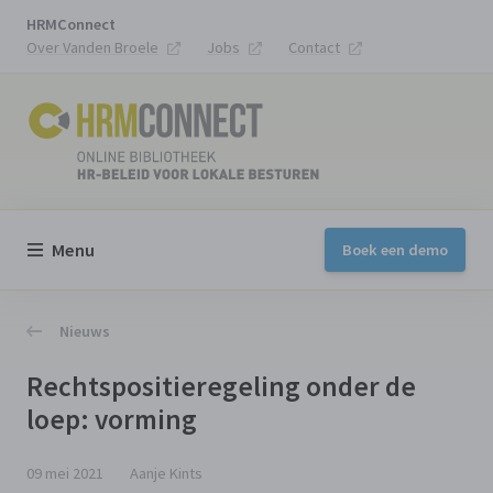
HRMConnect
Over Vanden Broele
Jobs
Contact
Menu
Boek een demo
Nieuws
Rechtspositieregeling onder de
loep: vorming
09 mei 2021
Aanje Kints