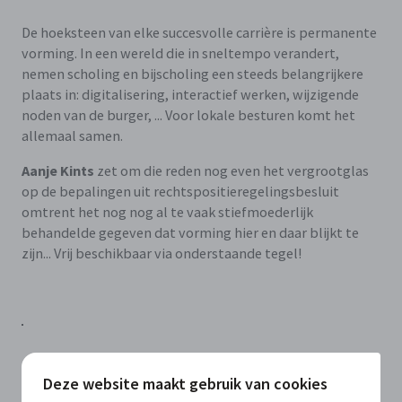
De hoeksteen van elke succesvolle carrière is permanente
vorming. In een wereld die in sneltempo verandert,
nemen scholing en bijscholing een steeds belangrijkere
plaats in: digitalisering, interactief werken, wijzigende
noden van de burger, ... Voor lokale besturen komt het
allemaal samen.
Aanje Kints
zet om die reden nog even het vergrootglas
op de bepalingen uit rechtspositieregelingsbesluit
omtrent het nog nog al te vaak stiefmoederlijk
behandelde gegeven dat vorming hier en daar blijkt te
zijn... Vrij beschikbaar via onderstaande tegel!
Deze website maakt gebruik van cookies