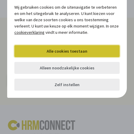
Kopieer de permalink van deze update
Deel deze update via LinkedIn
Deel deze update via Facebook
Deel deze update via Twitter
Deel deze update via e-mail
Wij gebruiken cookies om de sitenavigatie te verbeteren
en om het sitegebruik te analyseren. U kunt kiezen voor
welke van deze soorten cookies u ons toestemming
verleent. U kunt uw keuze op elk moment wijzigen. In onze
cookieverklaring
vindt u meer informatie.
Al onze nieuwsberichten in jouw
mailbox
?
Alle cookies toestaan
Schrijf je in op onze gratis nieuwsbrief en blijf op de
hoogte van nieuwe regelgeving, relevante actualiteit,
niet te missen opleidingen en studiedagen, ...
Alleen noodzakelijke cookies
Schrijf je in
Zelf instellen