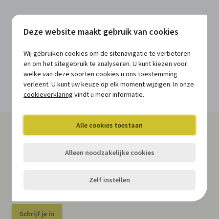
Deze website maakt gebruik van cookies
Wij gebruiken cookies om de sitenavigatie te verbeteren
en om het sitegebruik te analyseren. U kunt kiezen voor
welke van deze soorten cookies u ons toestemming
verleent. U kunt uw keuze op elk moment wijzigen. In onze
Kopieer de permalink van deze update
Deel deze update via LinkedIn
Deel deze update via Facebook
Deel deze update via Twitter
Deel deze update via e-mail
cookieverklaring
vindt u meer informatie.
Alle cookies toestaan
Al onze nieuwsberichten in jouw
mailbox
?
Alleen noodzakelijke cookies
Schrijf je in op onze gratis nieuwsbrief en blijf op de
hoogte van nieuwe regelgeving, relevante actualiteit,
Zelf instellen
niet te missen opleidingen en studiedagen, ...
Schrijf je in