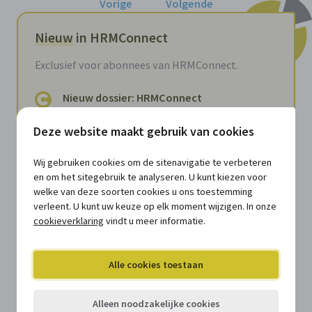
Vorige
Volgende
Nieuw
in HRMConnect
Exclusief voor abonnees van HRMConnect.
Nieuw dossier: HRMConnect
Collegagroep
Deze website maakt gebruik van cookies
Verzamelmap
Zes dingen die je als hr-professional
Wij gebruiken cookies om de sitenavigatie te verbeteren
moet weten over ethisch AI-gebruik
en om het sitegebruik te analyseren. U kunt kiezen voor
Document
welke van deze soorten cookies u ons toestemming
verleent. U kunt uw keuze op elk moment wijzigen. In onze
Feedbackgesprekken in lokale
cookieverklaring
vindt u meer informatie.
besturen: waarom context
belangrijker wordt dan uniformiteit
Document
Alle cookies toestaan
Van personeelsadministratie naar
Alleen noodzakelijke cookies
strategisch hrm: waarom lokale