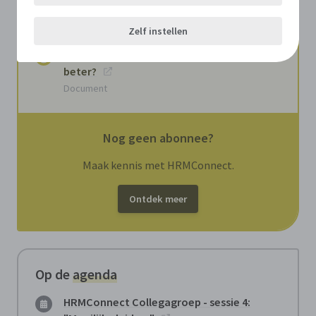
besturen beide nodig hebben
Document
Zelf instellen
Autonomie op het werk: is meer altijd
beter?
Document
Nog geen abonnee?
Maak kennis met HRMConnect.
Ontdek meer
Op de
agenda
HRMConnect Collegagroep - sessie 4: