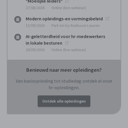
"Moeilijke leiders"
27/08/2026
Online (live webinar)
Modern opleidings-en vormingsbeleid
15/09/2026
Park Inn by Radisson Leuven
AI-geletterdheid voor hr-medewerkers
in lokale besturen
28/09/2026
Online (live webinar)
Benieuwd naar meer opleidingen?
Van basisopleiding tot studiedag: ontdek al onze
hr-opleidingen.
Ontdek alle opleidingen