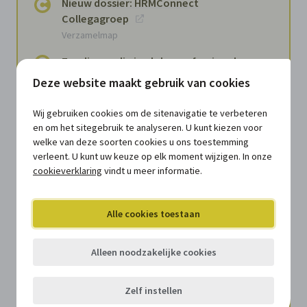
Nieuw dossier: HRMConnect
Collegagroep
Verzamelmap
Zes dingen die je als hr-professional
moet weten over ethisch AI-gebruik
Deze website maakt gebruik van cookies
Document
Wij gebruiken cookies om de sitenavigatie te verbeteren
Feedbackgesprekken in lokale
en om het sitegebruik te analyseren. U kunt kiezen voor
besturen: waarom context
welke van deze soorten cookies u ons toestemming
belangrijker wordt dan uniformiteit
verleent. U kunt uw keuze op elk moment wijzigen. In onze
Document
cookieverklaring
vindt u meer informatie.
Van personeelsadministratie naar
strategisch hrm: waarom lokale
Alle cookies toestaan
besturen beide nodig hebben
Document
Alleen noodzakelijke cookies
Autonomie op het werk: is meer altijd
beter?
Zelf instellen
Document