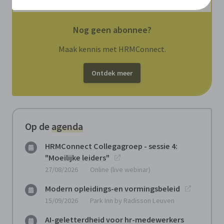
Nog geen abonnee?
Maak kennis met HRMConnect.
Ontdek meer
Op de
agenda
HRMConnect Collegagroep - sessie 4:
"Moeilijke leiders"
27/08/2026
Online (live webinar)
Modern opleidings-en vormingsbeleid
15/09/2026
Park Inn by Radisson Leuven
AI-geletterdheid voor hr-medewerkers