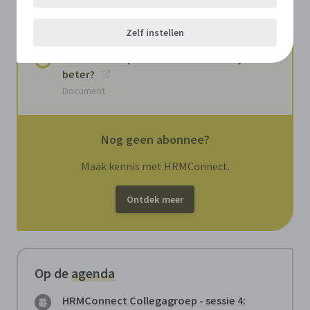
besturen beide nodig hebben
Document
Zelf instellen
Autonomie op het werk: is meer altijd
beter?
Document
Nog geen abonnee?
Maak kennis met HRMConnect.
Ontdek meer
Op de
agenda
HRMConnect Collegagroep - sessie 4: