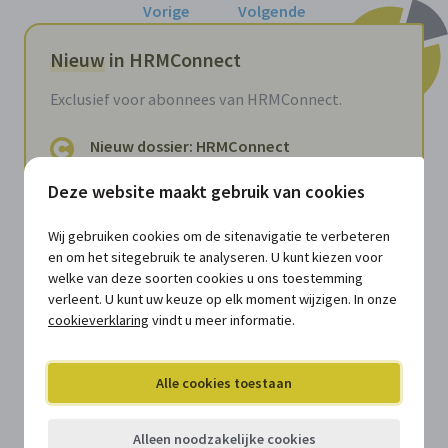
Vorige
Volgende
Nieuw
in HRMConnect
Exclusief voor abonnees van HRMConnect.
Nieuw dossier: HRMConnect
Collegagroep
Deze website maakt gebruik van cookies
Verzamelmap
Zes dingen die je als hr-professional
Wij gebruiken cookies om de sitenavigatie te verbeteren
moet weten over ethisch AI-gebruik
en om het sitegebruik te analyseren. U kunt kiezen voor
Document
welke van deze soorten cookies u ons toestemming
verleent. U kunt uw keuze op elk moment wijzigen. In onze
Feedbackgesprekken in lokale
cookieverklaring
vindt u meer informatie.
besturen: waarom context
belangrijker wordt dan uniformiteit
Alle cookies toestaan
Document
Van personeelsadministratie naar
Alleen noodzakelijke cookies
strategisch hrm: waarom lokale