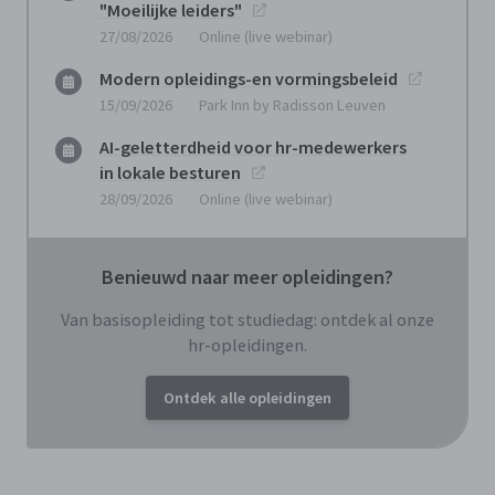
"Moeilijke leiders"
27/08/2026
Online (live webinar)
Modern opleidings-en vormingsbeleid
15/09/2026
Park Inn by Radisson Leuven
AI-geletterdheid voor hr-medewerkers
in lokale besturen
28/09/2026
Online (live webinar)
Benieuwd naar meer opleidingen?
Van basisopleiding tot studiedag: ontdek al onze
hr-opleidingen.
Ontdek alle opleidingen