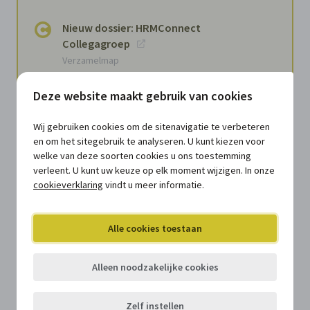
Nieuw dossier: HRMConnect
Collegagroep
Verzamelmap
Zes dingen die je als hr-professional
Deze website maakt gebruik van cookies
moet weten over ethisch AI-gebruik
Document
Wij gebruiken cookies om de sitenavigatie te verbeteren
en om het sitegebruik te analyseren. U kunt kiezen voor
Feedbackgesprekken in lokale
welke van deze soorten cookies u ons toestemming
besturen: waarom context
verleent. U kunt uw keuze op elk moment wijzigen. In onze
belangrijker wordt dan uniformiteit
cookieverklaring
vindt u meer informatie.
Document
Van personeelsadministratie naar
Alle cookies toestaan
strategisch hrm: waarom lokale
besturen beide nodig hebben
Alleen noodzakelijke cookies
Document
Autonomie op het werk: is meer altijd
Zelf instellen