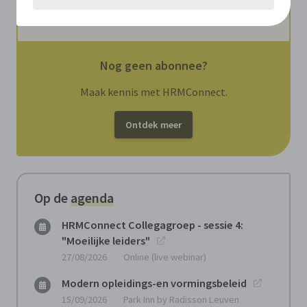
beter?
Document
Nog geen abonnee?
Maak kennis met HRMConnect.
Ontdek meer
Op de
agenda
HRMConnect Collegagroep - sessie 4:
"Moeilijke leiders"
27/08/2026
Online (live webinar)
Modern opleidings-en vormingsbeleid
15/09/2026
Park Inn by Radisson Leuven