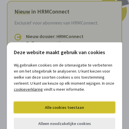
Nieuw
in HRMConnect
Exclusief voor abonnees van HRMConnect.
Nieuw dossier: HRMConnect
Collegagroep
Verzamelmap
Deze website maakt gebruik van cookies
Zes dingen die je als hr-professional
Wij gebruiken cookies om de sitenavigatie te verbeteren
moet weten over ethisch AI-gebruik
en om het sitegebruik te analyseren. U kunt kiezen voor
Document
welke van deze soorten cookies u ons toestemming
verleent. U kunt uw keuze op elk moment wijzigen. In onze
Feedbackgesprekken in lokale
cookieverklaring
vindt u meer informatie.
besturen: waarom context
belangrijker wordt dan uniformiteit
Document
Alle cookies toestaan
Van personeelsadministratie naar
strategisch hrm: waarom lokale
Alleen noodzakelijke cookies