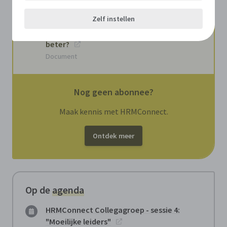
besturen beide nodig hebben
Document
Zelf instellen
Autonomie op het werk: is meer altijd
beter?
Document
Nog geen abonnee?
Maak kennis met HRMConnect.
Ontdek meer
Op de
agenda
HRMConnect Collegagroep - sessie 4:
"Moeilijke leiders"